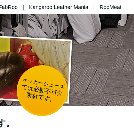
FabRoo
Kangaroo Leather Mania
RooMeat
サッカーシューズ
では必要不可欠
素材です。
す。