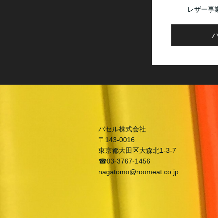
レザー事
バセル株式会社
〒143-0016
東京都大田区大森北1-3-7
☎03-3767-1456
nagatomo@roomeat.co.jp