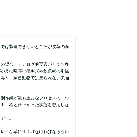
けでは製造できないところが皮革の面
ーの場合、アナログ的要素がとても多
がゆえに喧嘩の痕キズや鉄条網の引掻
ズ等々、家畜動物では見られない欠陥
選別作業が最も重要なプロセスの一つ
加工工程と仕上がった状態を想定しな
トです。
キレイな革に仕上げなければならない