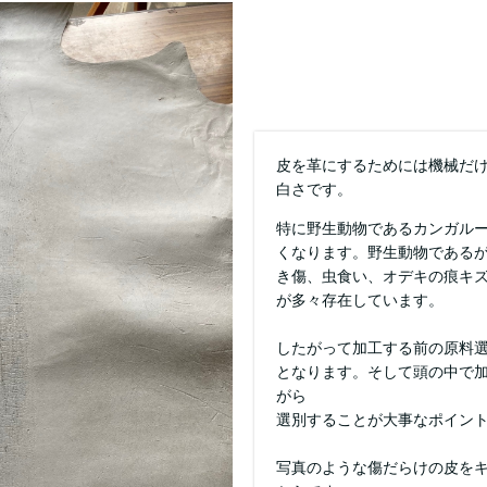
皮を革にするためには機械だ
白さです。
特に野生動物であるカンガル
くなります。野生動物である
き傷、虫食い、オデキの痕キ
が多々存在しています。
したがって加工する前の原料
となります。そして頭の中で
がら
選別することが大事なポイン
写真のような傷だらけの皮を